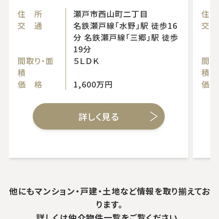
住 所
瀬戸市西山町二丁目
住 
交 通
名鉄瀬戸線「水野」駅 徒歩16
交 
分 名鉄瀬戸線「三郷」駅 徒歩
19分
間取り・面
５ＬＤＫ
間取
積
積
価 格
1,600万円
価 
詳しく見る
他にもマンション・戸建・土地など情報を取り揃えてお
ります。
詳しくは仲介物件一覧をご覧ください。